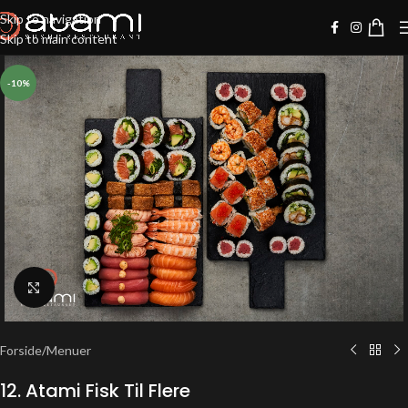
Skip to navigation
Skip to main content
-10%
Klik for at forstørre
Forside
/
Menuer
12. Atami Fisk Til Flere