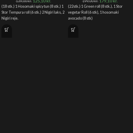
125,10
kr.
179,10
kr.
139,00
kr.
199,00
kr.
(18 stk.) 1 Hosomaki spicy tun (8 stk.) 1
(22stk.) 1 Green roll (8 stk.), 1 Stor
Stor Tempura roll (6 stk.) 2 Nigiri laks, 2
vegetar Roll (6 stk), 1 hosomaki
Nigiri reje.
avocado (8 stk)