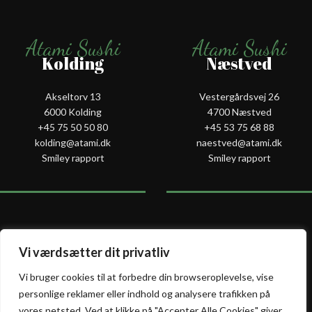
Atami Sushi
Atami Sushi
Kolding
Næstved
Akseltorv 13
Vestergårdsvej 26
6000 Kolding
4700 Næstved
+45 75 50 50 80
+45 53 75 68 88
kolding@atami.dk
naestved@atami.dk
Smiley rapport
Smiley rapport
Atami Sushi
Atami Sushi
Vi værdsætter dit privatliv
Odense
Randers
Vi bruger cookies til at forbedre din browseroplevelse, vise
personlige reklamer eller indhold og analysere trafikken på
Kongensgade 74
Dytmærsken 9
vores netsted. Ved at klikke på "Accepter Alle Cookies" giver