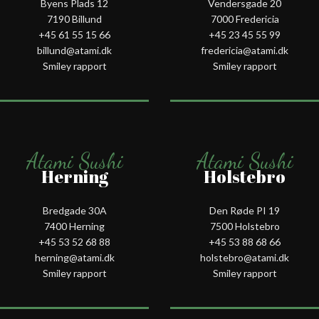
Byens Plads 12
Vendersgade 20
7190 Billund
7000 Fredericia
+45 61 55 15 66‬
+45 23 45 55 99
billund@atami.dk
fredericia@atami.dk
Smiley rapport
Smiley rapport
Atami Sushi
Atami Sushi
Herning
Holstebro
Bredgade 30A
Den Røde PI 19
7400 Herning
7500 Holstebro
+45 53 52 68 88
+45 53 88 68 66
herning@atami.dk
holstebro@atami.dk
Smiley rapport
Smiley rapport