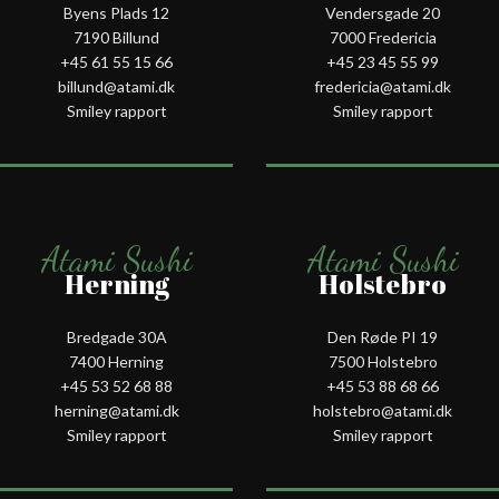
Byens Plads 12
Vendersgade 20
7190 Billund
7000 Fredericia
+45 61 55 15 66‬
+45 23 45 55 99
billund@atami.dk
fredericia@atami.dk
Smiley rapport
Smiley rapport
Atami Sushi
Atami Sushi
Herning
Holstebro
Bredgade 30A
Den Røde PI 19
7400 Herning
7500 Holstebro
+45 53 52 68 88
+45 53 88 68 66
herning@atami.dk
holstebro@atami.dk
Smiley rapport
Smiley rapport