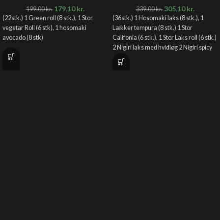
179,10
kr.
305,10
kr.
199,00
kr.
339,00
kr.
(22stk.) 1 Green roll (8 stk.), 1 Stor
(36stk.) 1 Hosomaki laks (8 stk.), 1
vegetar Roll (6 stk), 1 hosomaki
Lækker tempura (8 stk.) 1 Stor
avocado (8 stk)
Califonia (6 stk.), 1 Stor Laks roll (6 stk.)
2 Nigiri laks med hvidløg 2 Nigiri spicy
tun 2 Nigiri avocado 2 Nigiri reje,