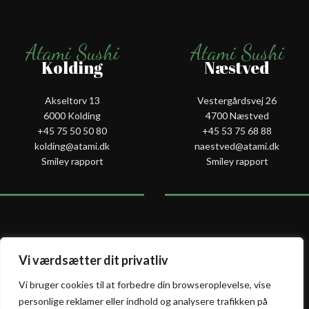
Atami Sushi
Atami Sushi
Kolding
Næstved
Akseltorv 13
Vestergårdsvej 26
6000 Kolding
4700 Næstved
+45 75 50 50 80
+45 53 75 68 88
kolding@atami.dk
naestved@atami.dk
Smiley rapport
Smiley rapport
Atami Sushi
Atami Sushi
Vi værdsætter dit privatliv
Odense
Randers
Vi bruger cookies til at forbedre din browseroplevelse, vise
personlige reklamer eller indhold og analysere trafikken på
Kongensgade 74
Dytmærsken 9