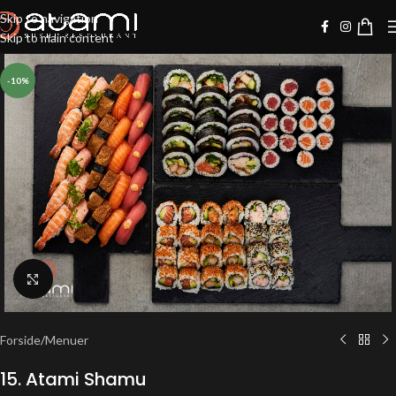
Skip to navigation
Skip to main content
-10%
Klik for at forstørre
Forside
/
Menuer
15. Atami Shamu