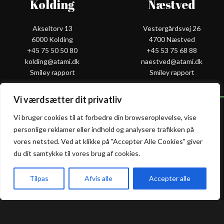
Kolding
Næstved
Akseltorv 13
Vestergårdsvej 26
6000 Kolding
4700 Næstved
+45 75 50 50 80
+45 53 75 68 88
kolding@atami.dk
naestved@atami.dk
Smiley rapport
Smiley rapport
Vi værdsætter dit privatliv
Vi bruger cookies til at forbedre din browseroplevelse, vise
personlige reklamer eller indhold og analysere trafikken på
Atami Sushi
Atami Sushi
vores netsted. Ved at klikke på "Accepter Alle Cookies" giver
Odense
Randers
du dit samtykke til vores brug af cookies.
Kongensgade 74
Dytmærsken 9
Tilpas
Afvis alle
Accepter alle
5000 Odense
8900 Randers
akeaway
Booking
Kurv
Menu
+45 23 46 99 99
+45 42 62 68 88
odense@atami.dk
randers@atami.dk
Smiley rapport
Smiley rapport