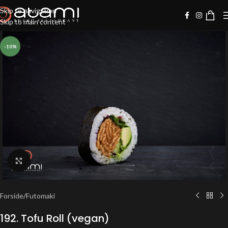
Skip to navigation
Skip to main content
-10%
Klik for at forstørre
Forside
/
Futomaki
192. Tofu Roll (vegan)