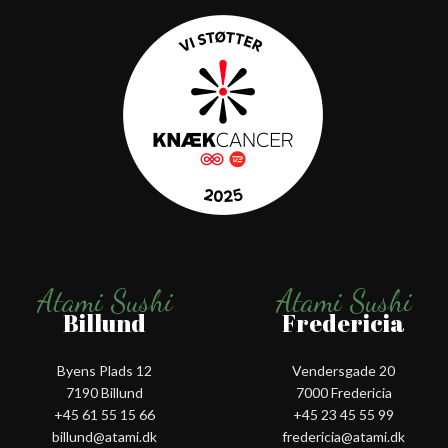
Atami Sushi
Atami Sushi
Billund
Fredericia
Byens Plads 12
Vendersgade 20
7190 Billund
7000 Fredericia
+45 61 55 15 66‬
+45 23 45 55 99
billund@atami.dk
fredericia@atami.dk