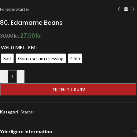
Forside
/
Starter
80. Edamame Beans
27,00
kr.
30,00
kr.
VÆLG MELLEM
Salt
Goma sesam dressing
Chili
-
+
TILFØJ TIL KURV
Kategori:
Starter
Yderligere information