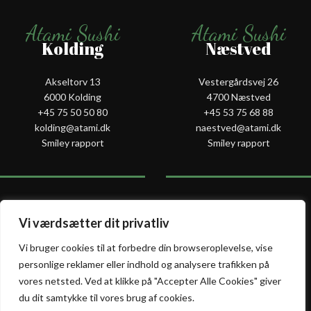
Atami Sushi
Atami Sushi
Kolding
Næstved
Akseltorv 13
Vestergårdsvej 26
6000 Kolding
4700 Næstved
+45 75 50 50 80
+45 53 75 68 88
kolding@atami.dk
naestved@atami.dk
Smiley rapport
Smiley rapport
Vi værdsætter dit privatliv
Atami Sushi
Atami Sushi
Odense
Randers
Vi bruger cookies til at forbedre din browseroplevelse, vise
personlige reklamer eller indhold og analysere trafikken på
vores netsted. Ved at klikke på "Accepter Alle Cookies" giver
Kongensgade 74
Dytmærsken 9
du dit samtykke til vores brug af cookies.
5000 Odense
8900 Randers