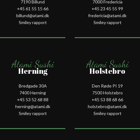
7190 Billund
7000 Fredericia
+45 61 55 15 66‬
+45 23 45 55 99
billund@atami.dk
fredericia@atami.dk
Smiley rapport
Smiley rapport
Atami Sushi
Atami Sushi
Herning
Holstebro
Bredgade 30A
Den Røde PI 19
7400 Herning
7500 Holstebro
+45 53 52 68 88
+45 53 88 68 66
herning@atami.dk
holstebro@atami.dk
Smiley rapport
Smiley rapport