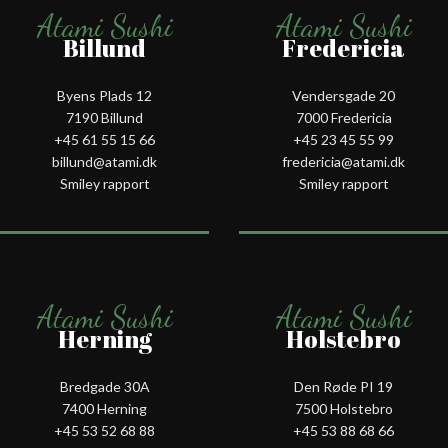
Atami Sushi
Atami Sushi
Billund
Fredericia
Byens Plads 12
Vendersgade 20
7190 Billund
7000 Fredericia
+45 61 55 15 66‬
+45 23 45 55 99
billund@atami.dk
fredericia@atami.dk
Smiley rapport
Smiley rapport
Atami Sushi
Atami Sushi
Herning
Holstebro
Bredgade 30A
Den Røde PI 19
7400 Herning
7500 Holstebro
+45 53 52 68 88
+45 53 88 68 66