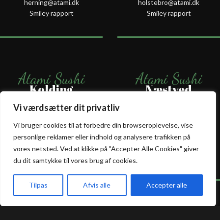
herning@atami.dk
holstebro@atami.dk
Smiley rapport
Smiley rapport
Atami Sushi
Atami Sushi
Kolding
Næstved
Vi værdsætter dit privatliv
Akseltorv 13
Vestergårdsvej 26
6000 Kolding
4700 Næstved
Vi bruger cookies til at forbedre din browseroplevelse, vise
+45 75 50 50 80
+45 53 75 68 88
personlige reklamer eller indhold og analysere trafikken på
kolding@atami.dk
naestved@atami.dk
vores netsted. Ved at klikke på "Accepter Alle Cookies" giver
Smiley rapport
Smiley rapport
du dit samtykke til vores brug af cookies.
Tilpas
Afvis alle
Accepter alle
akeaway
Booking
Kurv
Menu