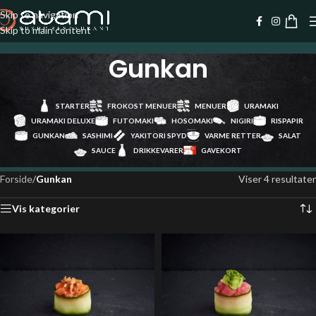
Skip to navigation
Skip to main content
Gunkan
STARTER
FROKOST MENUER
MENUER
URAMAKI
URAMAKI DELUXE
FUTOMAKI
HOSOMAKI
NIGIRI
RISPAPIR
GUNKAN
SASHIMI
YAKITORI SPYD
VARME RETTER
SALAT
SAUCE
DRIKKEVARER
GAVEKORT
Forside
/
Gunkan
Viser 4 resultater
Vis kategorier